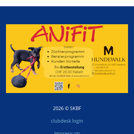
2026 © SKBF
clubdesk login
Impressum