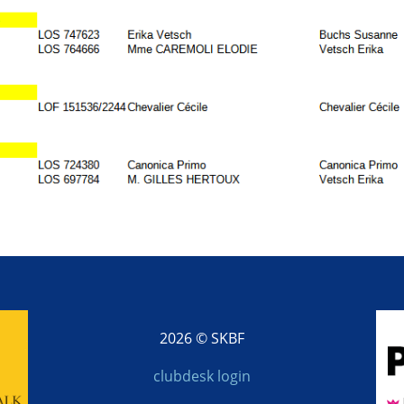
2026 © SKBF
clubdesk login