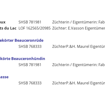
eux
SHSB 781981
Züchterin / Eigentümerin: Fa
ts du Lac
LOF 162565/20985
Züchter: E.Vasson Eigentümer:
gekörter Beauceronrüde
SHSB 768333
ZüchterP.&H. Maurel Eigentü
gekörte Beauceronhündin
SHSB 781981
Züchterin / Eigentümerin: Fa
lasse
SHSB 768333
ZüchterP.&H. Maurel Eigentü